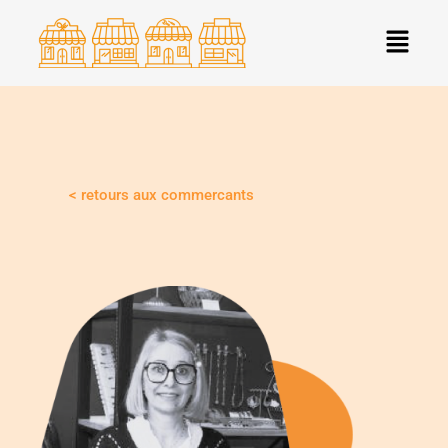
Aller
Menu
au
contenu
< retours aux commercants