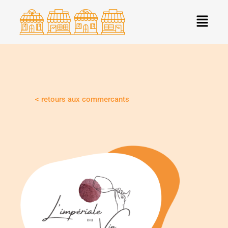
Aller
Menu
au
contenu
< retours aux commercants