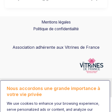
Mentions légales
Politique de confidentialité
Association adhérente aux
Vitrines de France
Réalisation ADN Systèmes | 2024 - © ADN Systèmes
Nous accordons une grande importance à
| Aux Vitrines de Sainte Savine
votre vie privée
We use cookies to enhance your browsing experience,
serve personalized ads or content, and analyze our